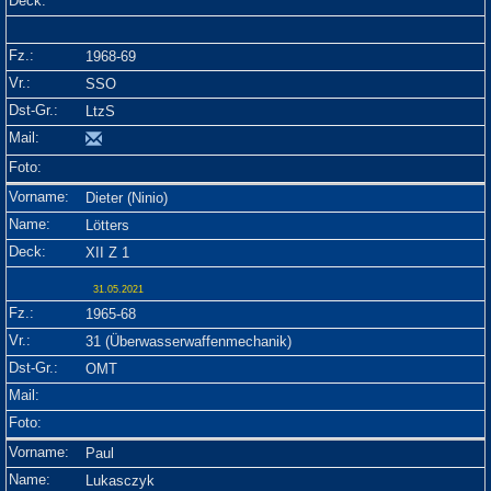
1968-69
SSO
LtzS
Dieter (Ninio)
Lötters
XII Z 1
31.05.2021
1965-68
31 (Überwasserwaffenmechanik)
OMT
Paul
Lukasczyk