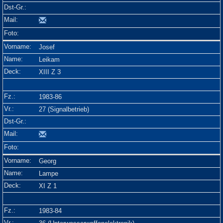
Josef
Leikam
XIII Z 3
1983-86
27 (Signalbetrieb)
Georg
Lampe
XI Z 1
1983-84