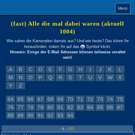
Menü
(fast) Alle die mal dabei waren (aktuell
1004)
Wie sahen die Kameraden damals aus? Und wie heute? Das könnt Ihr
herausfinden, indem Ihr auf das
Symbol klickt.
Hinweis: Einige der E-Mail Adressen können teilweise veraltet
sein!
A
B
C
D
E
F
G
H
I
J
K
L
M
N
O
P
Q
R
S
T
U
V
W
X
Y
Z
64
65
66
67
68
69
70
71
72
73
74
75
76
77
78
79
80
81
82
83
84
85
86
87
88
89
90
91
92
93
94
- L -
(37)