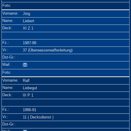
Jörg
Liebert
XI Z 1
1987-88
37 (Überwasserwaffenleitung)
Ralf
Liebegut
III P 1
1986-91
11 ( Decksdienst )