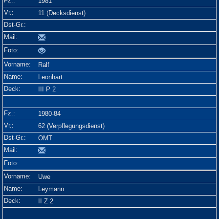
1981
11 (Decksdienst)
Ralf
Leonhart
III P 2
1980-84
62 (Verpflegungsdienst)
OMT
Uwe
Leymann
II Z 2