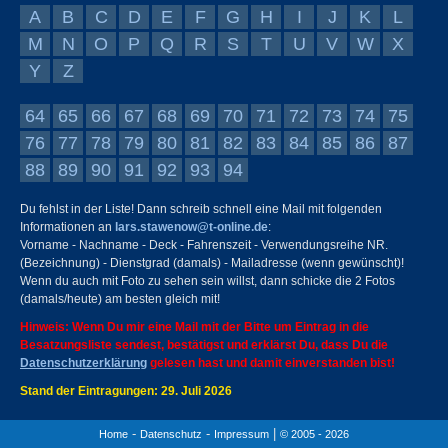
A
B
C
D
E
F
G
H
I
J
K
L
M
N
O
P
Q
R
S
T
U
V
W
X
Y
Z
64
65
66
67
68
69
70
71
72
73
74
75
76
77
78
79
80
81
82
83
84
85
86
87
88
89
90
91
92
93
94
Du fehlst in der Liste! Dann schreib schnell eine Mail mit folgenden
Informationen an
lars.stawenow@t-online.de
:
Vorname - Nachname - Deck - Fahrenszeit - Verwendungsreihe NR.
(Bezeichnung) - Dienstgrad (damals) - Mailadresse (wenn gewünscht)!
Wenn du auch mit Foto zu sehen sein willst, dann schicke die 2 Fotos
(damals/heute) am besten gleich mit!
Hinweis: Wenn Du mir eine Mail mit der Bitte um Eintrag in die
Besatzungsliste sendest, bestätigst und erklärst Du, dass Du die
Datenschutzerklärung
gelesen hast und damit einverstanden bist!
Stand der Eintragungen: 29. Juli 2026
-
-
|
Home
Datenschutz
Impressum
© 2005 - 2026