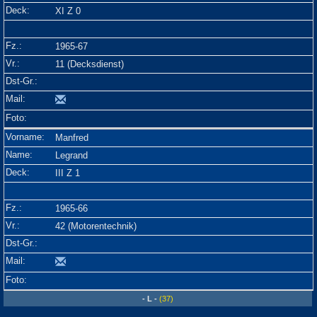
XI Z 0
1965-67
11 (Decksdienst)
Manfred
Legrand
III Z 1
1965-66
42 (Motorentechnik)
- L -
(37)