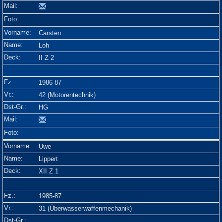
Carsten
Loh
II Z 2
1986-87
42 (Motorentechnik)
HG
Uwe
Lippert
XII Z 1
1985-87
31 (Überwasserwaffenmechanik)