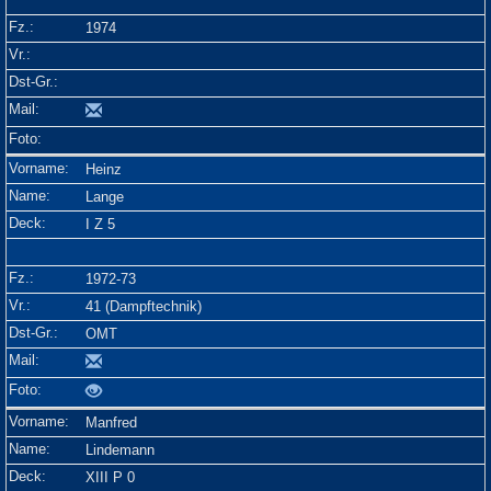
1974
Heinz
Lange
I Z 5
1972-73
41 (Dampftechnik)
OMT
Manfred
Lindemann
XIII P 0