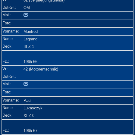
62 (Verpflegungsdienst)
OMT
Manfred
Legrand
III Z 1
1965-66
42 (Motorentechnik)
Paul
Lukasczyk
XI Z 0
1965-67