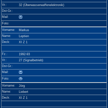
32 (Überwasserwaffenelektronik)
Markus
Leptien
XI Z 1
1992-93
27 (Signalbetrieb)
Jörg
Liebert
XI Z 1