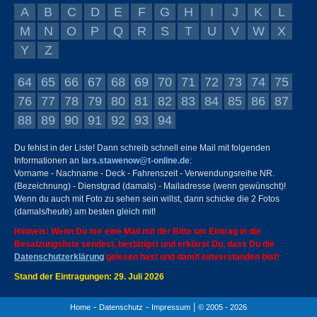
A
B
C
D
E
F
G
H
I
J
K
L
M
N
O
P
Q
R
S
T
U
V
W
X
Y
Z
64
65
66
67
68
69
70
71
72
73
74
75
76
77
78
79
80
81
82
83
84
85
86
87
88
89
90
91
92
93
94
Du fehlst in der Liste! Dann schreib schnell eine Mail mit folgenden
Informationen an
lars.stawenow@t-online.de
:
Vorname - Nachname - Deck - Fahrenszeit - Verwendungsreihe NR.
(Bezeichnung) - Dienstgrad (damals) - Mailadresse (wenn gewünscht)!
Wenn du auch mit Foto zu sehen sein willst, dann schicke die 2 Fotos
(damals/heute) am besten gleich mit!
Hinweis: Wenn Du mir eine Mail mit der Bitte um Eintrag in die
Besatzungsliste sendest, bestätigst und erklärst Du, dass Du die
Datenschutzerklärung
gelesen hast und damit einverstanden bist!
Stand der Eintragungen: 29. Juli 2026
-
-
|
Home
Datenschutz
Impressum
© 2005 - 2026