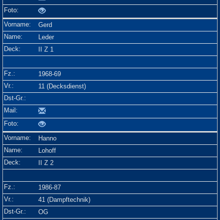
Gerd
Leder
II Z 1
1968-69
11 (Decksdienst)
Hanno
Lohoff
II Z 2
1986-87
41 (Dampftechnik)
OG