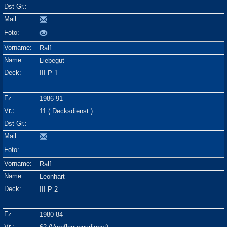
Ralf
Liebegut
III P 1
1986-91
11 ( Decksdienst )
Ralf
Leonhart
III P 2
1980-84