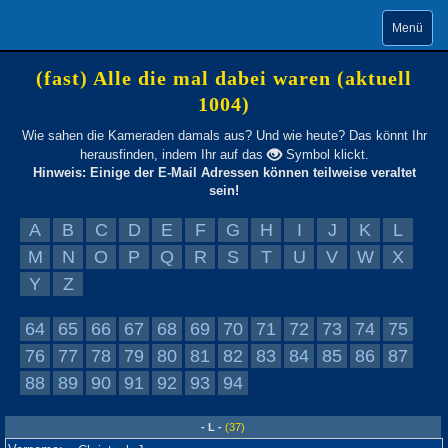
Menü
(fast) Alle die mal dabei waren (aktuell
1004)
Wie sahen die Kameraden damals aus? Und wie heute? Das könnt Ihr
herausfinden, indem Ihr auf das
Symbol klickt.
Hinweis: Einige der E-Mail Adressen können teilweise veraltet
sein!
A
B
C
D
E
F
G
H
I
J
K
L
M
N
O
P
Q
R
S
T
U
V
W
X
Y
Z
64
65
66
67
68
69
70
71
72
73
74
75
76
77
78
79
80
81
82
83
84
85
86
87
88
89
90
91
92
93
94
- L -
(37)