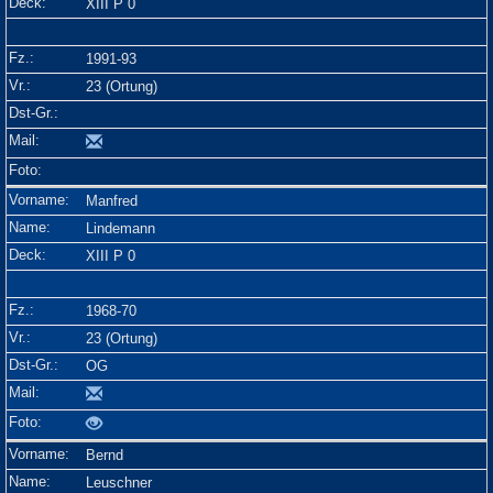
XIII P 0
1991-93
23 (Ortung)
Manfred
Lindemann
XIII P 0
1968-70
23 (Ortung)
OG
Bernd
Leuschner