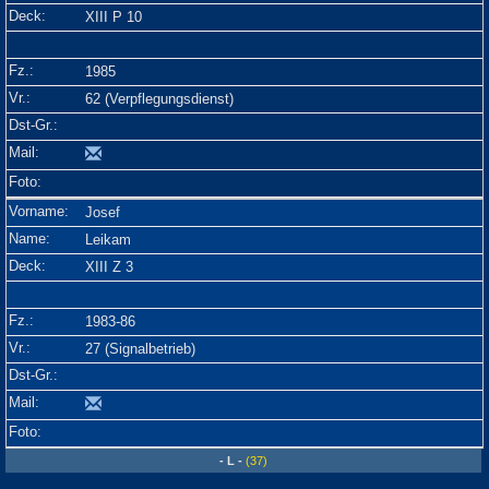
XIII P 10
1985
62 (Verpflegungsdienst)
Josef
Leikam
XIII Z 3
1983-86
27 (Signalbetrieb)
- L -
(37)