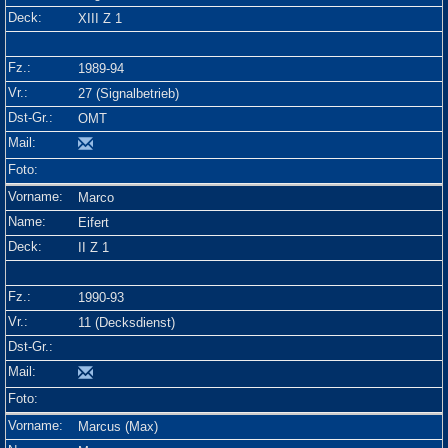
XIII Z 1
1989-94
27 (Signalbetrieb)
OMT
Marco
Eifert
II Z 1
1990-93
11 (Decksdienst)
Marcus (Max)