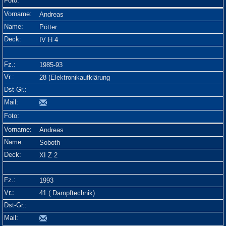
Andreas
Pötter
IV H 4
1985-93
28 (Elektronikaufklärung
Andreas
Soboth
XI Z 2
1993
41 ( Dampftechnik)