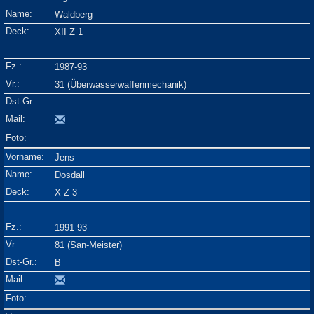
Waldberg
XII Z 1
1987-93
31 (Überwasserwaffenmechanik)
Jens
Dosdall
X Z 3
1991-93
81 (San-Meister)
B