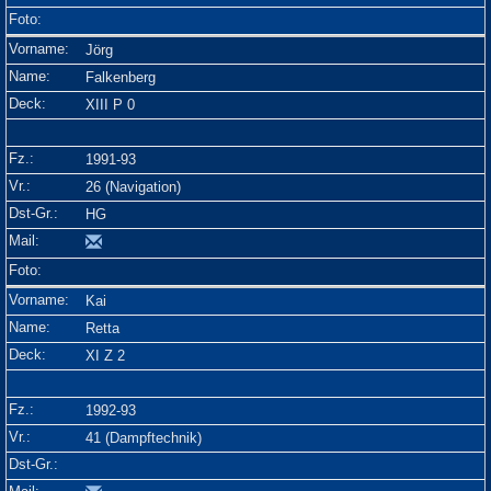
Jörg
Falkenberg
XIII P 0
1991-93
26 (Navigation)
HG
Kai
Retta
XI Z 2
1992-93
41 (Dampftechnik)