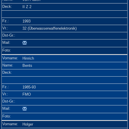
II Z 2
1993
32 (Überwasserwaffenelektronik)
Hinrich
Bents
1985-93
FMO
Holger