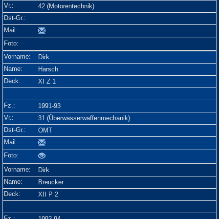
42 (Motorentechnik)
Dirk
Harsch
XI Z 1
1991-93
31 (Überwasserwaffenmechanik)
OMT
Dirk
Breucker
XII P 2
1992-94