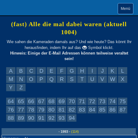
Menü
(fast) Alle die mal dabei waren (aktuell
1004)
Wie sahen die Kameraden damals aus? Und wie heute? Das könnt Ihr
herausfinden, indem Ihr auf das
Symbol klickt.
Hinweis: Einige der E-Mail Adressen können teilweise veraltet
sein!
A
B
C
D
E
F
G
H
I
J
K
L
M
N
O
P
Q
R
S
T
U
V
W
X
Y
Z
64
65
66
67
68
69
70
71
72
73
74
75
76
77
78
79
80
81
82
83
84
85
86
87
88
89
90
91
92
93
94
- 1993 -
(114)