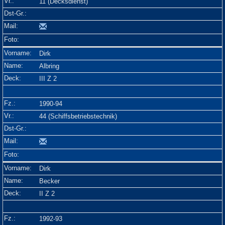
11 (Decksdienst)
Dirk
Albring
III Z 2
1990-94
44 (Schiffsbetriebstechnik)
Dirk
Becker
II Z 2
1992-93