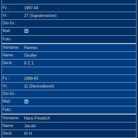
1987-94
27 (Signalmeister)
Hannes
Struller
II Z 1
1989-93
11 (Decksdienst)
Hans-Friedrich
Jacobi
III H