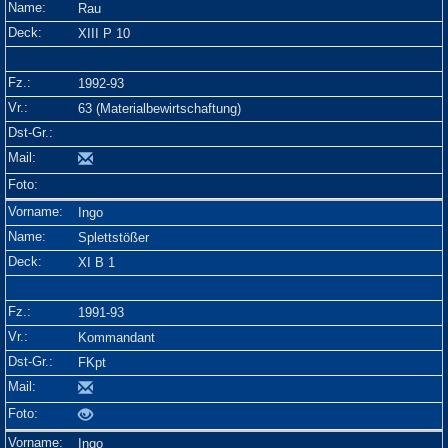
Rau
XIII P 10
1992-93
63 (Materialbewirtschaftung)
Ingo
Splettstößer
XI B 1
1991-93
Kommandant
FKpt
Ingo