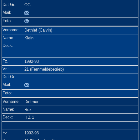
OG
Dethlef (Calvin)
Klein
1992-93
21 (Fernmeldebetrieb)
Dietmar
Rex
II Z 1
1992-93