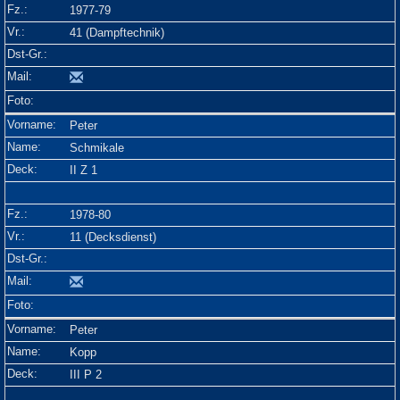
1977-79
41 (Dampftechnik)
Peter
Schmikale
II Z 1
1978-80
11 (Decksdienst)
Peter
Kopp
III P 2