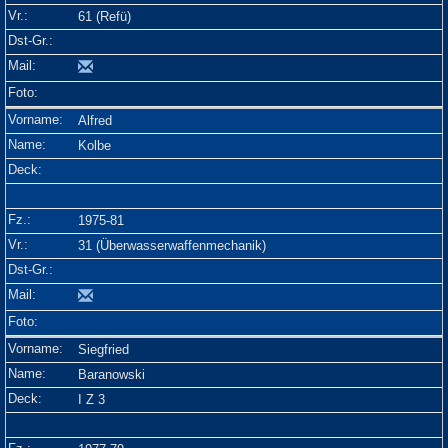
61 (Refü)
Alfred
Kolbe
1975-81
31 (Überwasserwaffenmechanik)
Siegfried
Baranowski
I Z 3