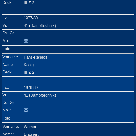
III Z 2
1977-80
41 (Dampftechnik)
Hans-Randolf
König
III Z 2
1979-80
41 (Dampftechnik)
Werner
Braunert