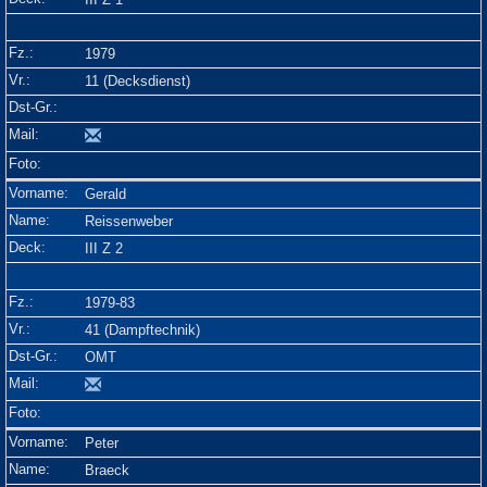
1979
11 (Decksdienst)
Gerald
Reissenweber
III Z 2
1979-83
41 (Dampftechnik)
OMT
Peter
Braeck