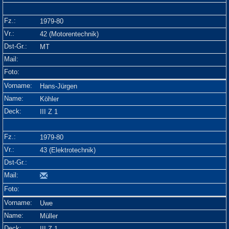
1979-80
42 (Motorentechnik)
MT
Hans-Jürgen
Köhler
III Z 1
1979-80
43 (Elektrotechnik)
Uwe
Müller
III Z 1