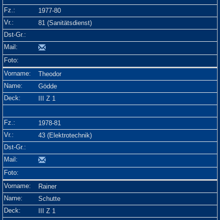
1977-80
81 (Sanitätsdienst)
Theodor
Gödde
III Z 1
1978-81
43 (Elektrotechnik)
Rainer
Schutte
III Z 1