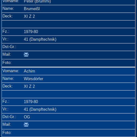
Peter (Brummi)
Brumeißl
XI Z 2
1979-80
41 (Dampftechnik)
Achim
Wörsdörfer
XI Z 2
1979-80
41 (Dampftechnik)
OG