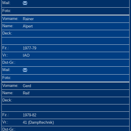
Rainer
Alpert
1977-79
IAO
Gerd
Reif
1979-82
41 (Dampftechnik)