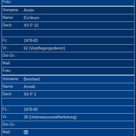
Armin
Eichkorn
XII P 10
1979-83
62 (Verpflegungsdienst)
Bernhard
Arnold
XII P 2
1978-80
38 (Unterwasserwaffenleitung)