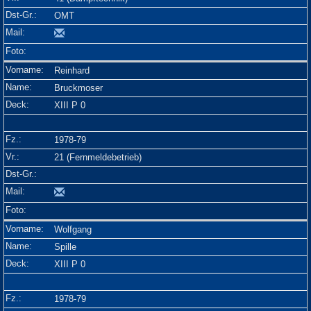
OMT
Reinhard
Bruckmoser
XIII P 0
1978-79
21 (Fernmeldebetrieb)
Wolfgang
Spille
XIII P 0
1978-79