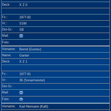
X Z 0
1977-92
SSM
SB
Bernd (Gustav)
Ganter
X Z 1
1977-91
36 (Sonarmeister)
Karl-Hermann (Kalli)