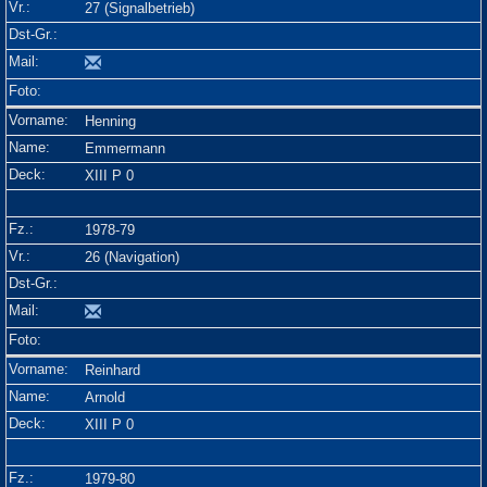
27 (Signalbetrieb)
Henning
Emmermann
XIII P 0
1978-79
26 (Navigation)
Reinhard
Arnold
XIII P 0
1979-80