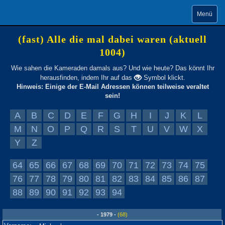
Menü
(fast) Alle die mal dabei waren (aktuell
1004)
Wie sahen die Kameraden damals aus? Und wie heute? Das könnt Ihr
herausfinden, indem Ihr auf das
Symbol klickt.
Hinweis: Einige der E-Mail Adressen können teilweise veraltet
sein!
A
B
C
D
E
F
G
H
I
J
K
L
M
N
O
P
Q
R
S
T
U
V
W
X
Y
Z
64
65
66
67
68
69
70
71
72
73
74
75
76
77
78
79
80
81
82
83
84
85
86
87
88
89
90
91
92
93
94
- 1979 -
(68)