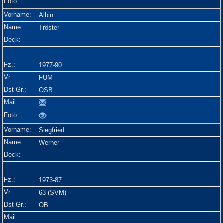
Albin
Tröster
1977-90
FUM
OSB
Siegfried
Werner
1973-87
63 (SVM)
OB