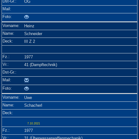
OG
Heinz
Schneider
III Z 2
1977
41 (Dampftechnik)
Uwe
Schacherl
7.10.2021
1977
31 (Überwasserwaffenmechanik)