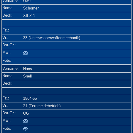
Uwe
Schömer
XII Z 1
33 (Unterwasserwaffenmechanik)
Hans
Snell
1964-65
21 (Fernmeldebetrieb)
OG