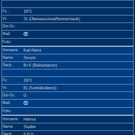
1971
31 (Überwasserwaffenmechanik)
Karl-Heinz
Strocki
B+V (Reiherdamm)
1971
81 (Sanitätsdienst)
G
Helmut
Stadler
II P 0