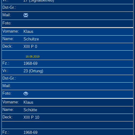
27 (Signalbetrieb)
Klaus
Schultze
XIII P 0
16.06.2019
1968-69
23 (Ortung)
Klaus
Schütte
XIII P 10
1968-69