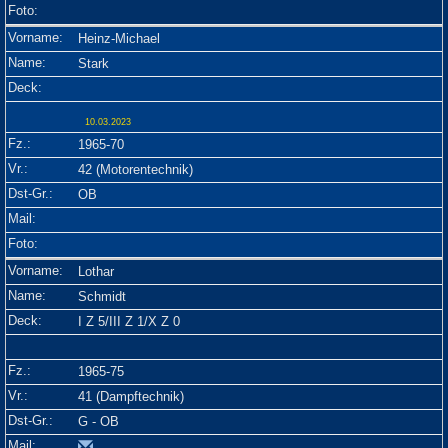
Heinz-Michael
Stark
10.03.2023
1965-70
42 (Motorentechnik)
OB
Lothar
Schmidt
I Z 5/III Z 1/X Z 0
1965-75
41 (Dampftechnik)
G - OB