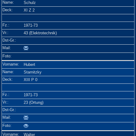
Schulz
XI Z 2
1971-73
43 (Elektrotechnik)
Hubert
Starnitzky
XIII P 0
1971-73
23 (Ortung)
Walter