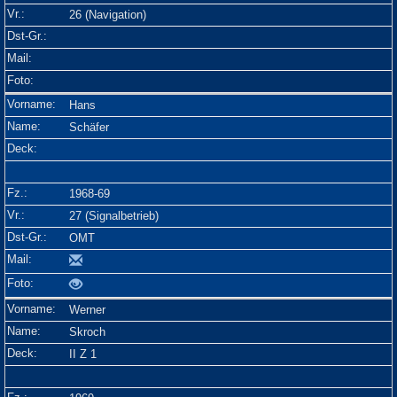
26 (Navigation)
Hans
Schäfer
1968-69
27 (Signalbetrieb)
OMT
Werner
Skroch
II Z 1