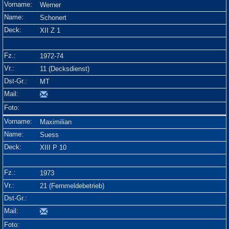
Werner
Schonert
XII Z 1
1972-74
11 (Decksdienst)
MT
Maximilian
Suess
XIII P 10
1973
21 (Fernmeldebetrieb)