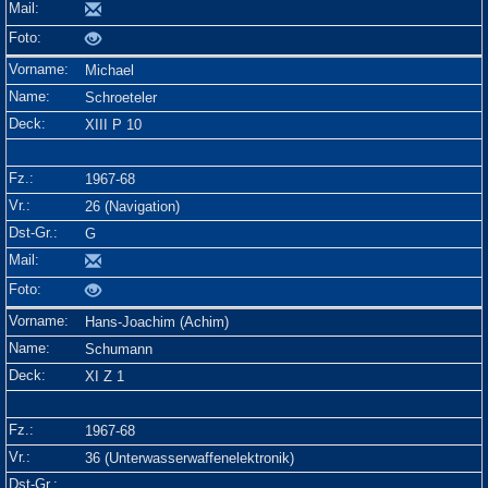
Michael
Schroeteler
XIII P 10
1967-68
26 (Navigation)
G
Hans-Joachim (Achim)
Schumann
XI Z 1
1967-68
36 (Unterwasserwaffenelektronik)