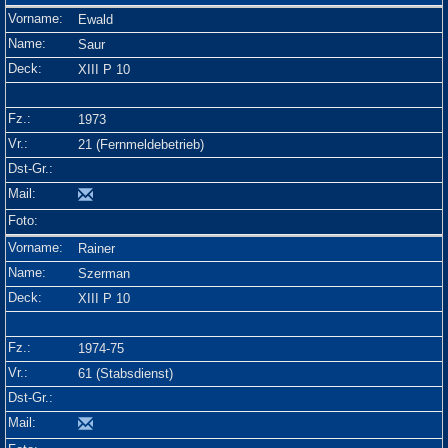
Ewald
Saur
XIII P 10
1973
21 (Fernmeldebetrieb)
Rainer
Szerman
XIII P 10
1974-75
61 (Stabsdienst)