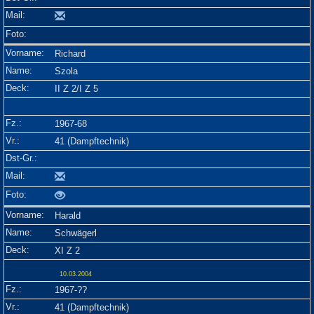
Richard
Szola
II Z 2/I Z 5
1967-68
41 (Dampftechnik)
Harald
Schwägerl
XI Z 2
10.03.2004
1967-??
41 (Dampftechnik)