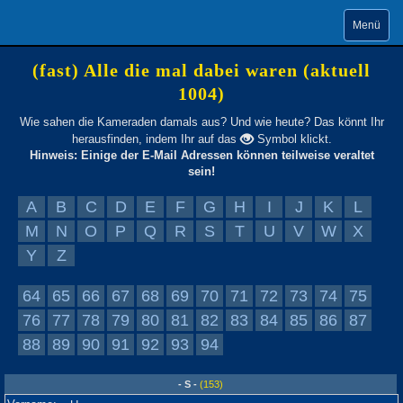
Menü
(fast) Alle die mal dabei waren (aktuell
1004)
Wie sahen die Kameraden damals aus? Und wie heute? Das könnt Ihr
herausfinden, indem Ihr auf das
Symbol klickt.
Hinweis: Einige der E-Mail Adressen können teilweise veraltet
sein!
A
B
C
D
E
F
G
H
I
J
K
L
M
N
O
P
Q
R
S
T
U
V
W
X
Y
Z
64
65
66
67
68
69
70
71
72
73
74
75
76
77
78
79
80
81
82
83
84
85
86
87
88
89
90
91
92
93
94
- S -
(153)