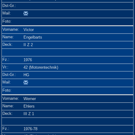
Victor
Engelbarts
II Z 2
1976
42 (Motorentechnik)
HG
Werner
Ehlers
III Z 1
1976-78