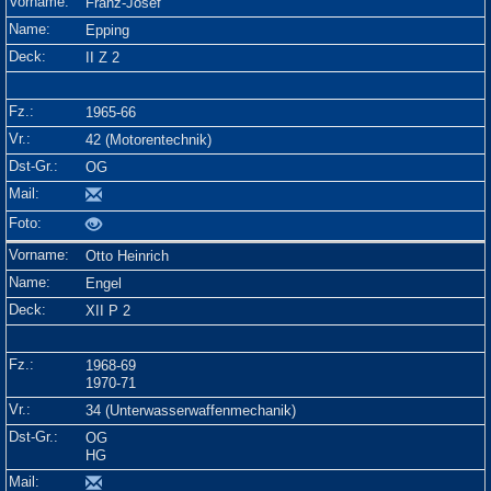
Franz-Josef
Epping
II Z 2
1965-66
42 (Motorentechnik)
OG
Otto Heinrich
Engel
XII P 2
1968-69
1970-71
34 (Unterwasserwaffenmechanik)
OG
HG