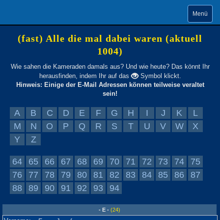
Menü
(fast) Alle die mal dabei waren (aktuell
1004)
Wie sahen die Kameraden damals aus? Und wie heute? Das könnt Ihr
herausfinden, indem Ihr auf das
Symbol klickt.
Hinweis: Einige der E-Mail Adressen können teilweise veraltet
sein!
A
B
C
D
E
F
G
H
I
J
K
L
M
N
O
P
Q
R
S
T
U
V
W
X
Y
Z
64
65
66
67
68
69
70
71
72
73
74
75
76
77
78
79
80
81
82
83
84
85
86
87
88
89
90
91
92
93
94
- E -
(24)