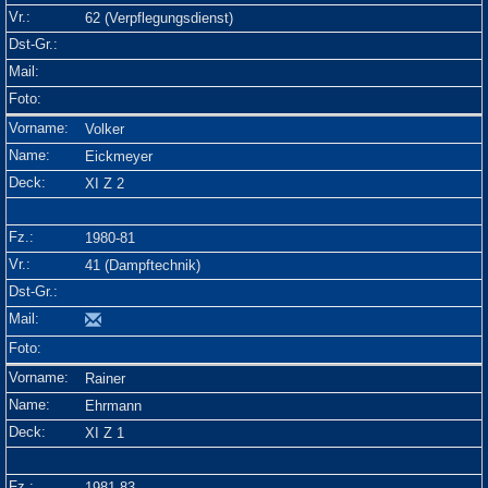
62 (Verpflegungsdienst)
Volker
Eickmeyer
XI Z 2
1980-81
41 (Dampftechnik)
Rainer
Ehrmann
XI Z 1
1981-83