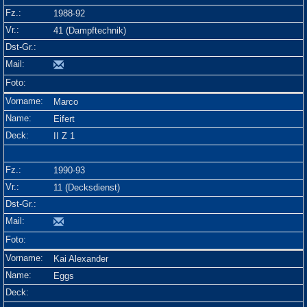
1988-92
41 (Dampftechnik)
Marco
Eifert
II Z 1
1990-93
11 (Decksdienst)
Kai Alexander
Eggs