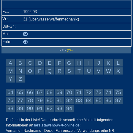
1992-93
31 (Überwasserwaffenmechanik)
- E -
(24)
A
B
C
D
E
F
G
H
I
J
K
L
M
N
O
P
Q
R
S
T
U
V
W
X
Y
Z
64
65
66
67
68
69
70
71
72
73
74
75
76
77
78
79
80
81
82
83
84
85
86
87
88
89
90
91
92
93
94
Du fehlst in der Liste! Dann schreib schnell eine Mail mit folgenden
Informationen an
lars.stawenow@t-online.de
:
Vorname - Nachname - Deck - Fahrenszeit - Verwendungsreihe NR.